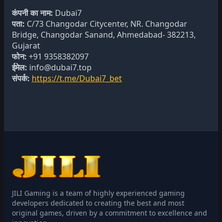
कंपनी का नाम:
Dubai7
पता:
C/73 Changodar Citycenter, NR. Changodar
Bridge, Changodar Sanand, Ahmedabad- 382213,
Gujarat
फोन:
+91 9358382097
ईमेल:
info@dubai7.top
संपर्क:
https://t.me/Dubai7_bet
JILI Gaming is a team of highly experienced gaming
developers dedicated to creating the best and most
original games, driven by a commitment to excellence and